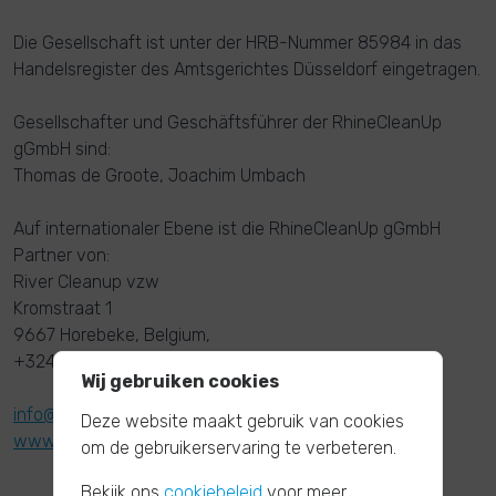
Die Gesellschaft ist unter der HRB-Nummer 85984 in das
Handelsregister des Amtsgerichtes Düsseldorf eingetragen.
Gesellschafter und Geschäftsführer der RhineCleanUp
gGmbH sind:
Thomas de Groote, Joachim Umbach
Auf internationaler Ebene ist die RhineCleanUp gGmbH
Partner von:
River Cleanup vzw
Kromstraat 1
9667 Horebeke, Belgium,
+32478444610
Wij gebruiken cookies
info@river-cleanup.org
Deze website maakt gebruik van cookies
www.river-cleanup.org
om de gebruikerservaring te verbeteren.
Bekijk ons
cookiebeleid
voor meer